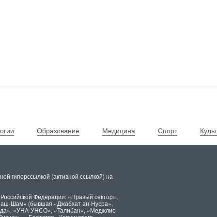
огии
Образование
Медицина
Спорт
Куль
ной гиперссылкой (активной ссылкой) на
 Российской Федерации: «Правый сектор»,
х аш-Шам» (бывшая «Джабхат ан-Нусра»,
ида», «УНА-УНСО», «Талибан», «Меджлис
Дивижн», «Братство» Корчинского,