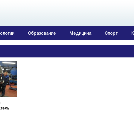
ологии
Образование
Медицина
Спорт
К
т
атель