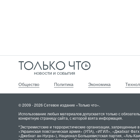
Общество
Политика
Экономика
Технол
© 2009 - 2026 Сетевое издание «Только что».
Использование любых материалов допускается только с обязатель
конкретную страницу сайта, с которой взята информация.
*Экстремистские и террористические организации, запрещенные в
«Украинская повстанческая армия» (УПА), «ИГИЛ», «Джабхат Фат
«Джебхат ан-Нусра»), Национал-Большевистская партия, «Аль-Ка
крымско-татарского народа», «Свидетели Иеговы», «Мизантропик 