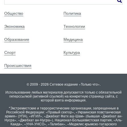
Общество
Политика
Экономика
Технологии
Образование
Медицина
Спорт
Культура
Происшествия
© 2009 - 2026 Сетевое издание «Только что».
Использование любых материалов допускается только с обязательной
гиперссылкой (активной ссылкой) на конкретную страницу сайта, с
которой взята информация.
*Экстремистские и террористические организации, запрещенные в
Российской Федерации: «Правый сектор», «Украинская повстанческая
армия» (УПА), «ИГИЛ», «Джабхат Фатх аш-Шам» (бывшая «Джабхат ан-
Нусра», «Джебхат ан-Нусра»), Национал-Большевистская партия, «Аль-
Каида», «УНА-УНСО», «Талибан», «Меджлис крымско-татарского