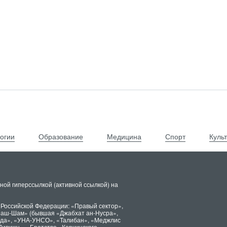
огии
Образование
Медицина
Спорт
Куль
ной гиперссылкой (активной ссылкой) на
 Российской Федерации: «Правый сектор»,
х аш-Шам» (бывшая «Джабхат ан-Нусра»,
ида», «УНА-УНСО», «Талибан», «Меджлис
Дивижн», «Братство» Корчинского,