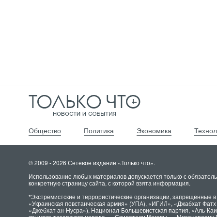
Общество
Политика
Экономика
Технол
© 2009 - 2026 Сетевое издание «Только что».
Использование любых материалов допускается только с обязатель
конкретную страницу сайта, с которой взята информация.
*Экстремистские и террористические организации, запрещенные в
«Украинская повстанческая армия» (УПА), «ИГИЛ», «Джабхат Фат
«Джебхат ан-Нусра»), Национал-Большевистская партия, «Аль-Ка
крымско-татарского народа», «Свидетели Иеговы», «Мизантропик 