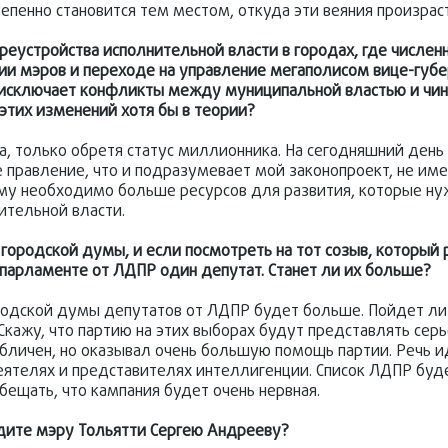
епенно становится тем местом, откуда эти веяния произрас
еустройства исполнительной власти в городах, где числен
ии мэров и переходе на управление мегаполисом вице-губе
исключает конфликты между муниципальной властью и чин
этих изменений хотя бы в теории?
а, только обретя статус миллионника. На сегодняшний день 
 правление, что и подразумевает мой законопроект, не име
ему необходимо больше ресурсов для развития, которые нуж
ительной власти.
городской думы, и если посмотреть на тот созыв, который р
м парламенте от ЛДПР один депутат. Станет ли их больше?
городской думы депутатов от ЛДПР будет больше. Пойдет л
 Скажу, что партию на этих выборах будут представлять сер
публичен, но оказывал очень большую помощь партии. Речь и
еятелях и представителях интеллигенции. Список ЛДПР буд
обещать, что кампания будет очень нервная.
одите мэру Тольятти Сергею Андрееву?