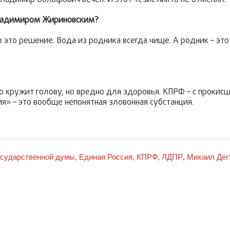
Владимир Вольфович вечен. И этот тезис никто не отменял.
 Владимиром Жириновским?
нял это решение. Вода из родника всегда чище. А родник – э
о кружит голову, но вредно для здоровья. КПРФ – с прокис
ия» – это вообще непонятная зловонная субстанция.
осударственной думы
Единая Россия
КПРФ
ЛДПР
Михаил Дег
,
,
,
,