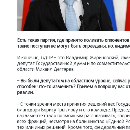
Есть такая партия, где принято поливать оппоненто
такие поступки не могут быть оправданы, но, видимо,
И конечно, ЛДПР – это Владимир Жириновский, самы
депутат Государственной думы и по совместитель
области Михаил Дегтярев.
– Вы были депутатом на областном уровне, сейчас 
способен что-то изменить? Причем я попрошу вас отв
реалии.
– С точки зрения места принятия решений вес Госу
благодаря Борису Грызлову и его команде. Предсе
парламенте стало возможным разговаривать, спорит
всех фракций, несмотря на большинство «Единой Ро
тех или иных решений. Кроме того, федеральный па