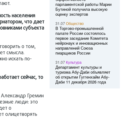
тают.
парламентской работы Марии
Бутиной получила высокую
оценку экспертов
ность населения
рнатором, что дает
31.07
Общество
овниками субъекта
В Торгово-промышленной
палате России состоялось
первое заседание Комитета
нейронаук и инновационных
говорить о том,
направлений Союза
ет смысла.
пиарщиков России
но искать по-
31.07
Культура
Департамент культуры и
туризма Абу-Даби объявляет
аботает сейчас, то
об открытии Гуггенхайм Абу-
Даби 11 декабря 2026 года
и Александр Гремин
ьезные люди: это
дет о
ет олицетворять