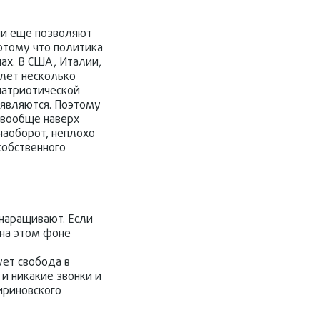
они еще позволяют
потому что политика
нах. В США, Италии,
 лет несколько
патриотической
 являются. Поэтому
е вообще наверх
наоборот, неплохо
собственного
 наращивают. Если
 на этом фоне
ет свобода в
и никакие звонки и
ириновского