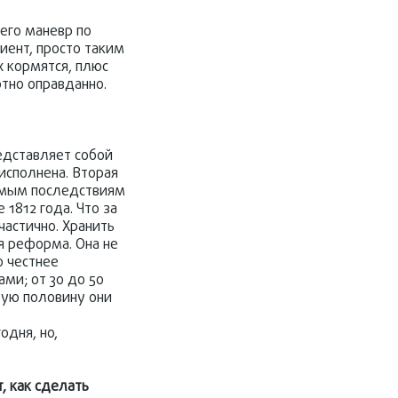
 его маневр по
пиент, просто таким
х кормятся, плюс
тно оправданно.
едставляет собой
исполнена. Вторая
лемым последствиям
1812 года. Что за
частично. Хранить
я реформа. Она не
о честнее
ами; от 30 до 50
орую половину они
одня, но,
, как сделать