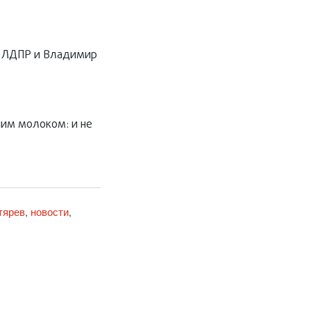
то ЛДПР и Владимир
шим молоком: и не
тярев
новости
,
,