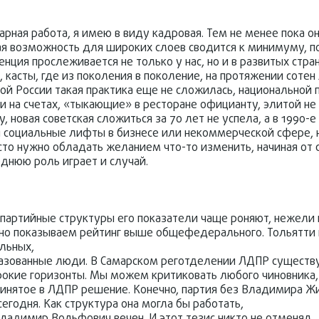
арная работа, я имею в виду кадровая. Тем не менее пока 
акая возможность для широких слоев сводится к минимуму, 
нция прослеживается не только у нас, но и в развитых стра
касты, где из поколения в поколение, на протяжении сотен
ой России такая практика еще не сложилась, национальной 
и на счетах, «тыкающие» в ресторане официанту, элитой не
новая советская сложиться за 70 лет не успела, а в 1990-
я социальные лифты в бизнесе или некоммерческой сфере, 
осто нужно обладать желанием что-то изменить, начиная от 
еднюю роль играет и случай.
е партийные структуры его показатели чаще роняют, нежели
льно показываем рейтинг выше общефедерального. Тольятти
льных,
азованные люди. В Самарском реготделении ЛДПР существу
окие горизонты. Мы можем критиковать любого чиновника, 
ринятое в ЛДПР решение. Конечно, партия без Владимира Ж
егодня. Как структура она могла бы работать,