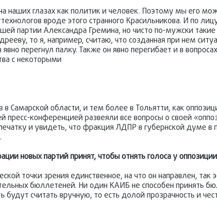
 на наших глазах как политик и человек. Поэтому мы его мо
технологов вроде этого странного Красильникова. И по лицу
ашей партии Александра Гремина, но чисто по-мужски такие
рееву, то я, например, считаю, что созданная при нем ситу
явно перегнул палку. Также он явно перегибает и в вопрос
тва с некоторыми
 в Самарской области, и тем более в Тольятти, как оппозиц
й пресс-конференцией развеяли все вопросы о своей «оппо
спечатку и увидеть, что фракция ЛДПР в губернской думе в 
.
трации новых партий принят, чтобы отнять голоса у оппозици
еской точки зрения единственное, на что он направлен, так э
ельных бюллетеней. Ни один КАИБ не способен принять бю
ть будут считать вручную, то есть долой прозрачность и чес