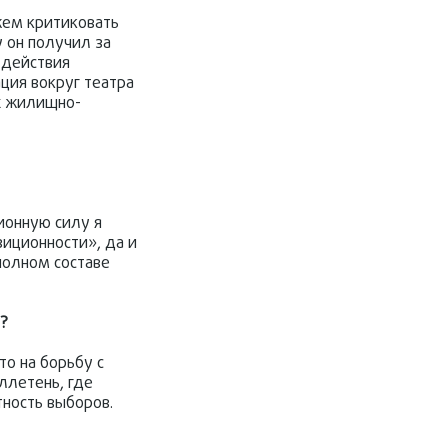
жем критиковать
 он получил за
 действия
ация вокруг театра
ах жилищно-
ионную силу я
зиционности», да и
полном составе
и?
то на борьбу с
ллетень, где
тность выборов.