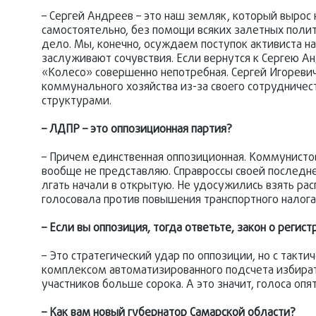
– Сергей Андреев – это наш земляк, который вырос
самостоятельно, без помощи всяких залетных полит
дело. Мы, конечно, осуждаем поступок активиста н
заслуживают сочувствия. Если вернутся к Сергею Анд
«Колесо» совершенно непотребная. Сергей Игоревич 
коммунального хозяйства из-за своего сотрудничес
структурами.
– ЛДПР – это оппозиционная партия?
– Причем единственная оппозиционная. Коммунистов
вообще не представляю. Справроссы своей последне
лгать начали в открытую. Не удосужились взять ра
голосовала против повышения транспортного налога
– Если вы оппозиция, тогда ответьте, закон о регис
– Это стратегический удар по оппозиции, но с тактич
комплексом автоматизированного подсчета избират
участников больше сорока. А это значит, голоса опя
– Как вам новый губернатор Самарской области?