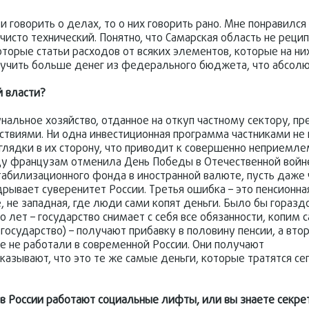
и говорить о делах, то о них говорить рано. Мне понравился
чисто технический. Понятно, что Самарская область не реци
орые статьи расходов от всяких элементов, которые на ни
олучить больше денег из федерального бюджета, что абсолю
 власти?
льное хозяйство, отданное на откуп частному сектору, пр
виями. Ни одна инвестиционная программа частниками не 
оглядки в их сторону, что приводит к совершенно неприем
оду французам отменила День Победы в Отечественной войне 
табилизационного фонда в иностранной валюте, пусть даже 
дрывает суверенитет России. Третья ошибка – это пенсионна
е, не западная, где люди сами копят деньги. Было бы горазд
 лет – государство снимает с себя все обязанности, копим с
е государство) – получают прибавку в половину пенсии, а вт
ые не работали в современной России. Они получают
азывают, что это те же самые деньги, которые тратятся сег
 в России работают социальные лифты, или вы знаете секрет