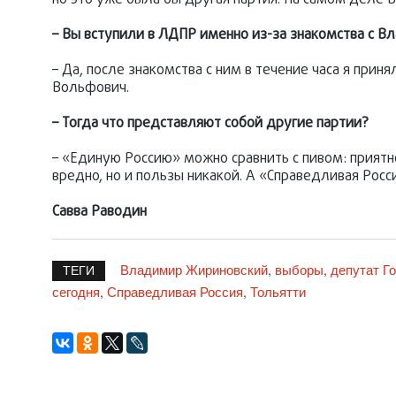
но это уже была бы другая партия. На самом деле 
– Вы вступили в ЛДПР именно из-за знакомства с
– Да, после знакомства с ним в течение часа я при
Вольфович.
– Тогда что представляют собой другие партии?
– «Единую Россию» можно сравнить с пивом: приятн
вредно, но и пользы никакой. А «Справедливая Росс
Савва Раводин
Владимир Жириновский
выборы
депутат Г
,
,
ТЕГИ
сегодня
Справедливая Россия
Тольятти
,
,