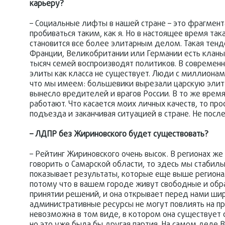
карьеру?
– Социальные лифты в нашей стране – это фрагмент
пробиваться таким, как я. Но в настоящее время т
становится все более элитарным делом. Такая тенде
Франции, Великобритании или Германии есть кланы, 
тысяч семей воспроизводят политиков. В современн
элиты как класса не существует. Люди с миллионам
что мы имеем: большевики вырезали царскую элиту, 
вынесло вредителей и врагов России. В то же врем
работают. Что касается моих личных качеств, то пр
подъезда и заканчивая ситуацией в стране. Не посл
– ЛДПР без Жириновского будет существовать?
– Рейтинг Жириновского очень высок. В регионах ж
говорить о Самарской области, то здесь мы стаби
показывает результаты, которые еще выше региона
потому что в вашем городе живут свободные и обр
принятии решений, и она открывает перед нами шир
административные ресурсы не могут повлиять на п
невозможна в том виде, в котором она существует с