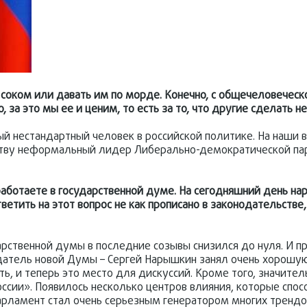
в соком или давать им по морде. Конечно, с общечеловеческ
 за это мы ее и ценим, то есть за то, что другие сделать не
й нестандартный человек в российской политике. На наши 
ству неформальный лидер Либерально-демократической пар
работаете в государственной думе. На сегодняшний день н
етить на этот вопрос не как прописано в законодательстве,
дарственной думы в последние созывы снизился до нуля. И 
датель новой Думы – Сергей Нарышкин занял очень хорошую
ь, и теперь это место для дискуссий. Кроме того, значител
ссии». Появилось несколько центров влияния, которые спо
рламент стал очень серьезным генератором многих трендов,