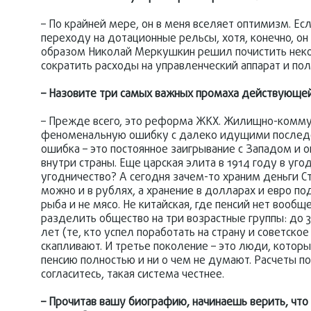
– По крайней мере, он в меня вселяет оптимизм. Есл
переходу на дотационные рельсы, хотя, конечно, он 
образом Николай Меркушкин решил почистить некот
сократить расходы на управленческий аппарат и п
– Назовите три самых важных промаха действующей
– Прежде всего, это реформа ЖКХ. Жилищно-коммуна
феноменальную ошибку с далеко идущими последст
ошибка – это постоянное заигрывание с Западом и 
внутри страны. Еще царская элита в 1914 году в уг
угодничество? А сегодня зачем-то храним деньги С
можно и в рублях, а хранение в долларах и евро по
рыба и не мясо. Не китайская, где пенсий нет вообщ
разделить общество на три возрастные группы: до 30
лет (те, кто успел поработать на страну и советско
скапливают. И третье поколение – это люди, котор
пенсию полностью и ни о чем не думают. Расчеты пок
согласитесь, такая система честнее.
– Прочитав вашу биографию, начинаешь верить, что