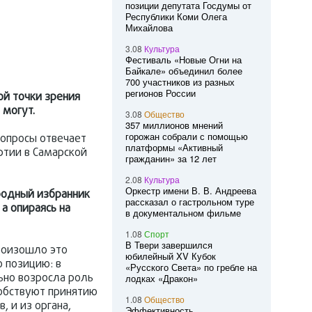
позиции депутата Госдумы от
Республики Коми Олега
Михайлова
3.08
Культура
Фестиваль «Новые Огни на
Байкале» объединил более
700 участников из разных
регионов России
ой точки зрения
 могут.
3.08
Общество
357 миллионов мнений
горожан собрали с помощью
вопросы отвечает
платформы «Активный
тии в Самарской
гражданин» за 12 лет
2.08
Культура
Оркестр имени В. В. Андреева
ародный избранник
рассказал о гастрольном туре
 а опираясь на
в документальном фильме
1.08
Спорт
В Твери завершился
произошло это
юбилейный XV Кубок
 позицию: в
«Русского Света» по гребле на
ьно возросла роль
лодках «Дракон»
собствуют принятию
1.08
Общество
 и из органа,
Эффективность