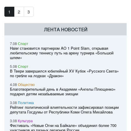
1
2
3
ЛЕНТА НОВОСТЕЙ
7.08
Спорт
Haier становится партнером AO 1 Point Slam, открывая
любительскому теннису путь на арену турнира «Большой
шлем»
5.08
Спорт
В Твери завершился юбилейный XV Кубок «Русского Света»
по гребле на лодках «Дракон»
4.08
Общество
Благотворительный день в Академии «Ангелы Плющенко»
подарил детям незабываемые эмоции
3.08
Политика
Рейтинг политической влиятельности зафиксировал позиции
депутата Госдумы от Республики Коми Олега Михайлова
3.08
Культура
Фестиваль «Новые Огни на Байкале» объединил более 700
участников из разных регионов России