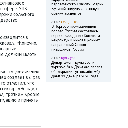
 финансовое
парламентской работы Марии
в сфере АПК.
Бутиной получила высокую
оценку экспертов
ержки сельского
ударство
31.07
Общество
В Торгово-промышленной
палате России состоялось
первое заседание Комитета
роизводится в
нейронаук и инновационных
сказал: «Конечно,
направлений Союза
товарные
пиарщиков России
оже должны иметь
31.07
Культура
Департамент культуры и
туризма Абу-Даби объявляет
имость увеличения
об открытии Гуггенхайм Абу-
Даби 11 декабря 2026 года
во создает в 6 раз
это отметил, что
 гектар. «Но надо
ом, третьем уровне
итуацию и принять