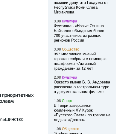
позиции депутата Госдумы от
Республики Коми Олега
Михайлова
3.08
Культура
Фестиваль «Новые Огни на
Байкале» объединил более
700 участников из разных
регионов России
3.08
Общество
357 миллионов мнений
горожан собрали с помощью
платформы «Активный
гражданин» за 12 лет
2.08
Культура
Оркестр имени В. В. Андреева
рассказал о гастрольном туре
в документальном фильме
и приоритетных
1.08
Спорт
колаем
В Твери завершился
юбилейный XV Кубок
«Русского Света» по гребле на
ольшинство
лодках «Дракон»
1.08
Общество
Эффективность