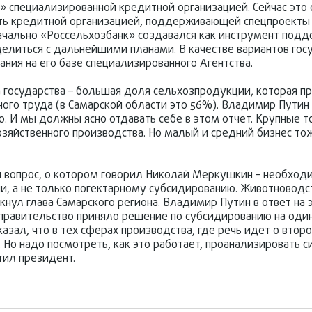
» специализированной кредитной организацией. Сейчас это
ать кредитной организацией, поддерживающей спецпроекты 
начально «Россельхозбанк» создавался как инструмент подд
делиться с дальнейшими планами. В качестве вариантов гос
ния на его базе специализированного Агентства.
 государства – большая доля сельхозпродукции, которая п
ого труда (в Самарской области это 56%). Владимир Путин 
о. И мы должны ясно отдавать себе в этом отчет. Крупные 
хозяйственного производства. Но малый и средний бизнес т
 вопрос, о котором говорил Николай Меркушкин – необход
, а не только погектарному субсидированию. Животноводст
нул глава Самарского региона. Владимир Путин в ответ на 
е правительство приняло решение по субсидированию на один
азал, что в тех сферах производства, где речь идет о втор
 Но надо посмотреть, как это работает, проанализировать с
тил президент.