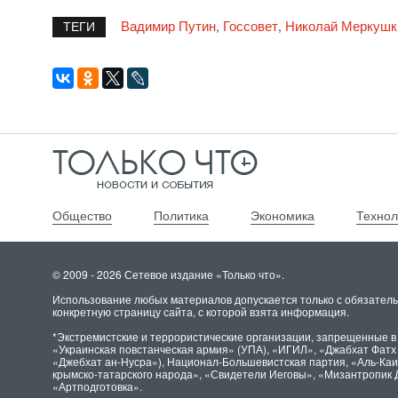
Вадимир Путин
Госсовет
Николай Меркушк
,
,
ТЕГИ
Общество
Политика
Экономика
Технол
© 2009 - 2026 Сетевое издание «Только что».
Использование любых материалов допускается только с обязатель
конкретную страницу сайта, с которой взята информация.
*Экстремистские и террористические организации, запрещенные в
«Украинская повстанческая армия» (УПА), «ИГИЛ», «Джабхат Фат
«Джебхат ан-Нусра»), Национал-Большевистская партия, «Аль-Ка
крымско-татарского народа», «Свидетели Иеговы», «Мизантропик 
«Артподготовка».