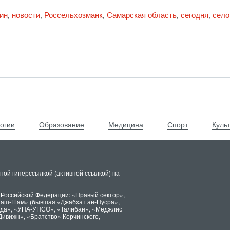
ин
новости
Россельхозманк
Самарская область
сегодня
село
,
,
,
,
,
огии
Образование
Медицина
Спорт
Куль
ной гиперссылкой (активной ссылкой) на
 Российской Федерации: «Правый сектор»,
х аш-Шам» (бывшая «Джабхат ан-Нусра»,
ида», «УНА-УНСО», «Талибан», «Меджлис
Дивижн», «Братство» Корчинского,