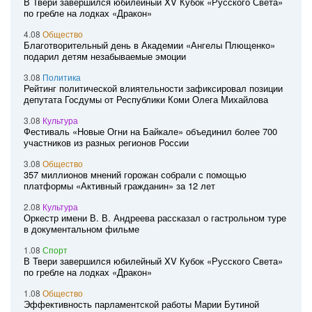
В Твери завершился юбилейный XV Кубок «Русского Света»
по гребле на лодках «Дракон»
4.08
Общество
Благотворительный день в Академии «Ангелы Плющенко»
подарил детям незабываемые эмоции
3.08
Политика
Рейтинг политической влиятельности зафиксировал позиции
депутата Госдумы от Республики Коми Олега Михайлова
3.08
Культура
Фестиваль «Новые Огни на Байкале» объединил более 700
участников из разных регионов России
3.08
Общество
357 миллионов мнений горожан собрали с помощью
платформы «Активный гражданин» за 12 лет
2.08
Культура
Оркестр имени В. В. Андреева рассказал о гастрольном туре
в документальном фильме
1.08
Спорт
В Твери завершился юбилейный XV Кубок «Русского Света»
по гребле на лодках «Дракон»
1.08
Общество
Эффективность парламентской работы Марии Бутиной