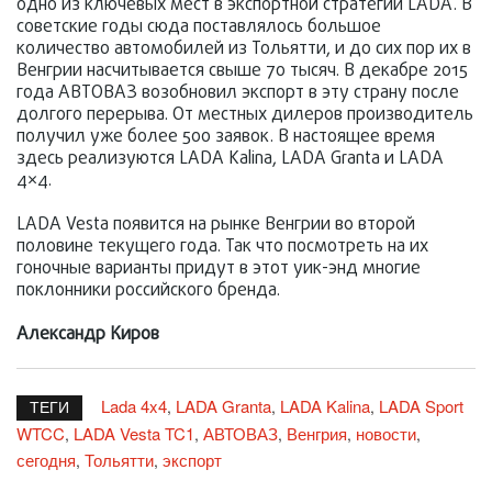
одно из ключевых мест в экспортной стратегии LADA. В
советские годы сюда поставлялось большое
количество автомобилей из Тольятти, и до сих пор их в
Венгрии насчитывается свыше 70 тысяч. В декабре 2015
года АВТОВАЗ возобновил экспорт в эту страну после
долгого перерыва. От местных дилеров производитель
получил уже более 500 заявок. В настоящее время
здесь реализуются LADA Kalina, LADA Granta и LADA
4×4.
LADA Vesta появится на рынке Венгрии во второй
половине текущего года. Так что посмотреть на их
гоночные варианты придут в этот уик-энд многие
поклонники российского бренда.
Александр Киров
Lada 4x4
LADA Granta
LADA Kalina
LADA Sport
,
,
,
ТЕГИ
WTCC
LADA Vesta TC1
АВТОВАЗ
Венгрия
новости
,
,
,
,
,
сегодня
Тольятти
экспорт
,
,