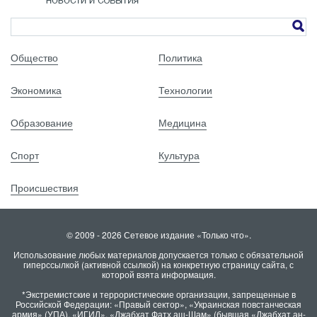
Общество
Политика
Экономика
Технологии
Образование
Медицина
Спорт
Культура
Происшествия
© 2009 - 2026 Сетевое издание «Только что».
Использование любых материалов допускается только с обязательной
гиперссылкой (активной ссылкой) на конкретную страницу сайта, с
которой взята информация.
*Экстремистские и террористические организации, запрещенные в
Российской Федерации: «Правый сектор», «Украинская повстанческая
армия» (УПА), «ИГИЛ», «Джабхат Фатх аш-Шам» (бывшая «Джабхат ан-