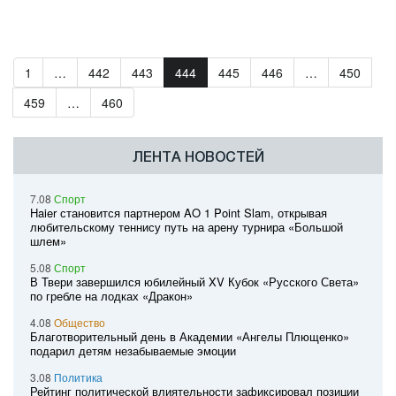
1
…
442
443
444
445
446
…
450
459
…
460
ЛЕНТА НОВОСТЕЙ
7.08
Спорт
Haier становится партнером AO 1 Point Slam, открывая
любительскому теннису путь на арену турнира «Большой
шлем»
5.08
Спорт
В Твери завершился юбилейный XV Кубок «Русского Света»
по гребле на лодках «Дракон»
4.08
Общество
Благотворительный день в Академии «Ангелы Плющенко»
подарил детям незабываемые эмоции
3.08
Политика
Рейтинг политической влиятельности зафиксировал позиции