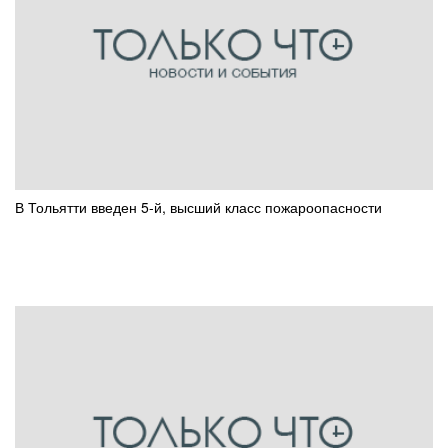
В Тольятти введен 5-й, высший класс пожароопасности