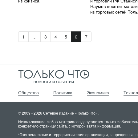
из кризиса
и торговли РФ Станисл
Наумов посетит магази
из торговых сетей Толь
1
…
3
4
5
6
7
Общество
Политика
Экономика
Технол
© 2009 - 2026 Сетевое издание «Только что».
Использование любых материалов допускается только с обязатель
конкретную страницу сайта, с которой взята информация.
*Экстремистские и террористические организации, запрещенные в