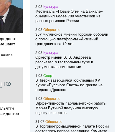
3.08
Культура
Фестиваль «Новые Огни на Байкале»
объединил более 700 участников из
разных регионов России
3.08
Общество
357 миллионов мнений горожан собрали
среднего
с помощью платформы «Активный
 мешают
гражданин» за 12 лет
2.08
Культура
 самих
Оркестр имени В. В. Андреева
рассказал о гастрольном туре в
документальном фильме
1.08
Спорт
В Твери завершился юбилейный XV
Кубок «Русского Света» по гребле на
лодках «Дракон»
1.08
Общество
Эффективность парламентской работы
ольятти
Марии Бутиной получила высокую
оценку экспертов
езидентов
31.07
Общество
В Торгово-промышленной палате России
состоялось первое заседание Комитета