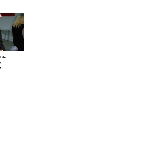
тра
у
и