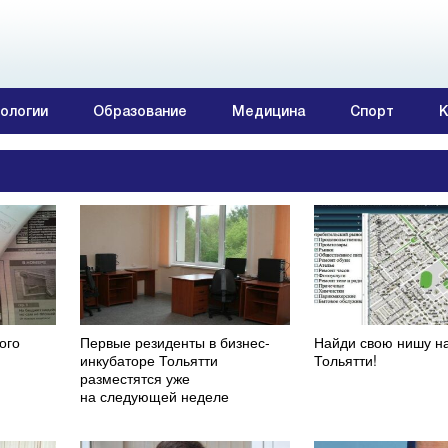
ологии
Образование
Медицина
Спорт
К
ого
Первые резиденты в бизнес-
Найди свою нишу н
инкубаторе Тольятти
Тольятти!
разместятся уже
на следующей неделе