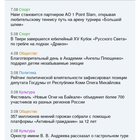
7.08
Спорт
Haier становится партнером AO 1 Point Slam, открывая
любительскому теннису путь на арену турнира «Большой
шлем»
5.08
Спорт
В Твери завершился юбилейный XV Кубок «Русского Света»
по гребле на лодках «Дракон»
4.08
Общество
Благотворительный день в Академии «Ангелы Плющенко»
подарил детям незабываемые эмоции
3.08
Политика
Рейтинг политической влиятельности зафиксировал позиции
депутата Госдумы от Республики Коми Олега Михайлова
3.08
Культура
Фестиваль «Новые Огни на Байкале» объединил более 700
участников из разных регионов России
3.08
Общество
357 миллионов мнений горожан собрали с помощью
платформы «Активный гражданин» за 12 лет
2.08
Культура
Оркестр имени В. В. Андреева рассказал о гастрольном туре