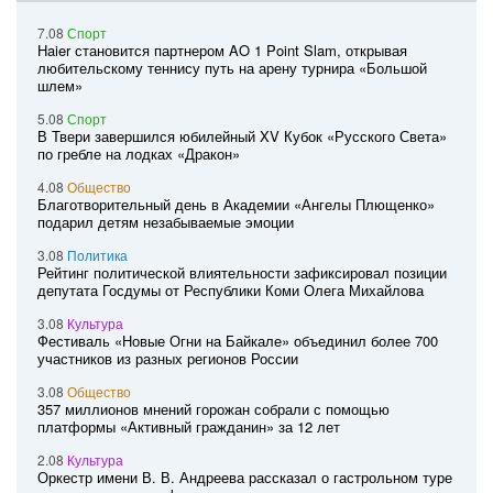
7.08
Спорт
Haier становится партнером AO 1 Point Slam, открывая
любительскому теннису путь на арену турнира «Большой
шлем»
5.08
Спорт
В Твери завершился юбилейный XV Кубок «Русского Света»
по гребле на лодках «Дракон»
4.08
Общество
Благотворительный день в Академии «Ангелы Плющенко»
подарил детям незабываемые эмоции
3.08
Политика
Рейтинг политической влиятельности зафиксировал позиции
депутата Госдумы от Республики Коми Олега Михайлова
3.08
Культура
Фестиваль «Новые Огни на Байкале» объединил более 700
участников из разных регионов России
3.08
Общество
357 миллионов мнений горожан собрали с помощью
платформы «Активный гражданин» за 12 лет
2.08
Культура
Оркестр имени В. В. Андреева рассказал о гастрольном туре