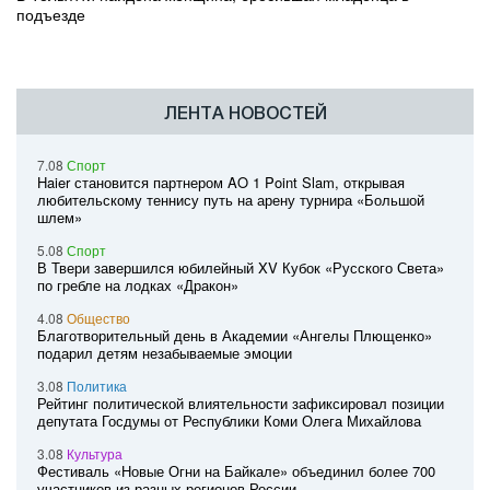
подъезде
ЛЕНТА НОВОСТЕЙ
7.08
Спорт
Haier становится партнером AO 1 Point Slam, открывая
любительскому теннису путь на арену турнира «Большой
шлем»
5.08
Спорт
В Твери завершился юбилейный XV Кубок «Русского Света»
по гребле на лодках «Дракон»
4.08
Общество
Благотворительный день в Академии «Ангелы Плющенко»
подарил детям незабываемые эмоции
3.08
Политика
Рейтинг политической влиятельности зафиксировал позиции
депутата Госдумы от Республики Коми Олега Михайлова
3.08
Культура
Фестиваль «Новые Огни на Байкале» объединил более 700
участников из разных регионов России