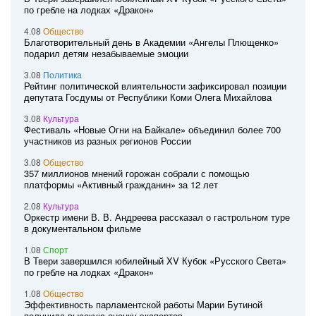
по гребле на лодках «Дракон»
4.08
Общество
Благотворительный день в Академии «Ангелы Плющенко»
подарил детям незабываемые эмоции
3.08
Политика
Рейтинг политической влиятельности зафиксировал позиции
депутата Госдумы от Республики Коми Олега Михайлова
3.08
Культура
Фестиваль «Новые Огни на Байкале» объединил более 700
участников из разных регионов России
3.08
Общество
357 миллионов мнений горожан собрали с помощью
платформы «Активный гражданин» за 12 лет
2.08
Культура
Оркестр имени В. В. Андреева рассказал о гастрольном туре
в документальном фильме
1.08
Спорт
В Твери завершился юбилейный XV Кубок «Русского Света»
по гребле на лодках «Дракон»
1.08
Общество
Эффективность парламентской работы Марии Бутиной
получила высокую оценку экспертов