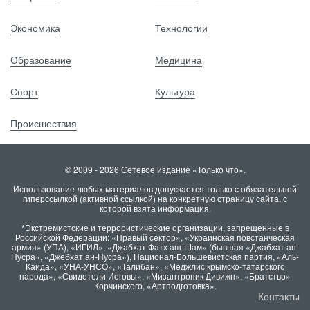
Экономика
Технологии
Образование
Медицина
Спорт
Культура
Происшествия
© 2009 - 2026 Сетевое издание «Только что».
Использование любых материалов допускается только с обязательной
гиперссылкой (активной ссылкой) на конкретную страницу сайта, с
которой взята информация.
*Экстремистские и террористические организации, запрещенные в
Российской Федерации: «Правый сектор», «Украинская повстанческая
армия» (УПА), «ИГИЛ», «Джабхат Фатх аш-Шам» (бывшая «Джабхат ан-
Нусра», «Джебхат ан-Нусра»), Национал-Большевистская партия, «Аль-
Каида», «УНА-УНСО», «Талибан», «Меджлис крымско-татарского
народа», «Свидетели Иеговы», «Мизантропик Дивижн», «Братство»
Корчинского, «Артподготовка».
Контакты