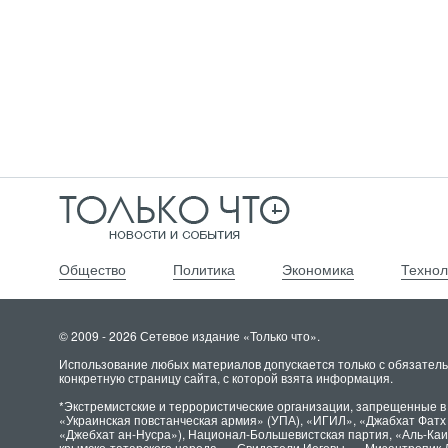
Общество
Политика
Экономика
Технол
© 2009 - 2026 Сетевое издание «Только что».
Использование любых материалов допускается только с обязатель
конкретную страницу сайта, с которой взята информация.
*Экстремистские и террористические организации, запрещенные в
«Украинская повстанческая армия» (УПА), «ИГИЛ», «Джабхат Фат
«Джебхат ан-Нусра»), Национал-Большевистская партия, «Аль-Ка
крымско-татарского народа», «Свидетели Иеговы», «Мизантропик 