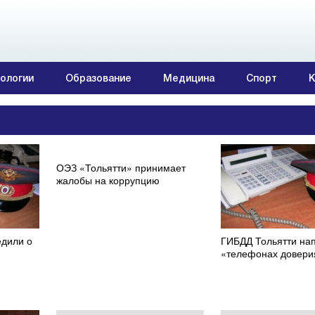
ологии
Образование
Медицина
Спорт
К
ОЭЗ «Тольятти» принимает
жалобы на коррупцию
едили о
ГИБДД Тольятти на
«телефонах довери