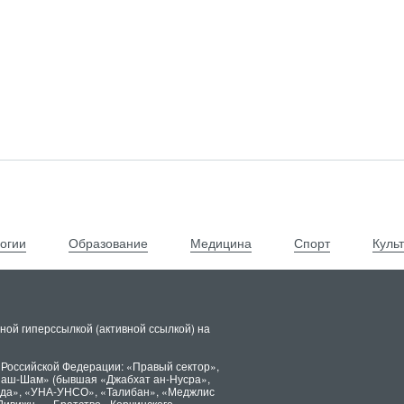
огии
Образование
Медицина
Спорт
Куль
ной гиперссылкой (активной ссылкой) на
 Российской Федерации: «Правый сектор»,
х аш-Шам» (бывшая «Джабхат ан-Нусра»,
ида», «УНА-УНСО», «Талибан», «Меджлис
Дивижн», «Братство» Корчинского,