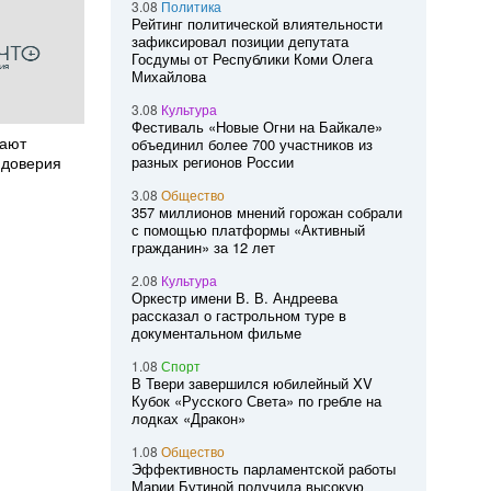
3.08
Политика
Рейтинг политической влиятельности
зафиксировал позиции депутата
Госдумы от Республики Коми Олега
Михайлова
3.08
Культура
Фестиваль «Новые Огни на Байкале»
жают
объединил более 700 участников из
 доверия
разных регионов России
3.08
Общество
357 миллионов мнений горожан собрали
с помощью платформы «Активный
гражданин» за 12 лет
2.08
Культура
Оркестр имени В. В. Андреева
рассказал о гастрольном туре в
документальном фильме
1.08
Спорт
В Твери завершился юбилейный XV
Кубок «Русского Света» по гребле на
лодках «Дракон»
1.08
Общество
Эффективность парламентской работы
Марии Бутиной получила высокую