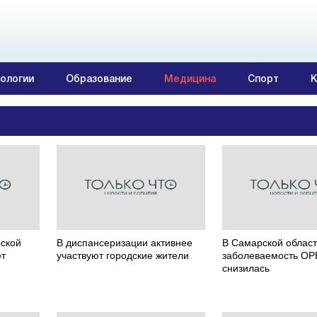
ологии
Образование
Медицина
Спорт
К
ской
В диспансеризации активнее
В Самарской облас
ет
участвуют городские жители
заболеваемость О
снизилась