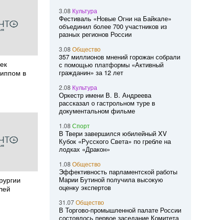
3.08
Культура
Фестиваль «Новые Огни на Байкале»
объединил более 700 участников из
разных регионов России
3.08
Общество
357 миллионов мнений горожан собрали
век
с помощью платформы «Активный
риппом в
гражданин» за 12 лет
2.08
Культура
Оркестр имени В. В. Андреева
рассказал о гастрольном туре в
документальном фильме
1.08
Спорт
В Твери завершился юбилейный XV
Кубок «Русского Света» по гребле на
лодках «Дракон»
1.08
Общество
Эффективность парламентской работы
рургии
Марии Бутиной получила высокую
оценку экспертов
лей
31.07
Общество
В Торгово-промышленной палате России
состоялось первое заседание Комитета