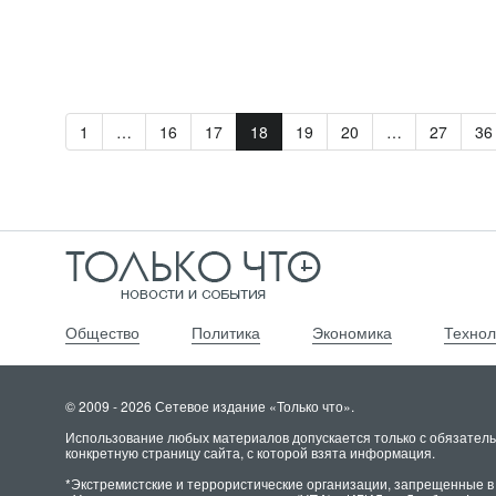
1
…
16
17
18
19
20
…
27
36
Общество
Политика
Экономика
Технол
© 2009 - 2026 Сетевое издание «Только что».
Использование любых материалов допускается только с обязатель
конкретную страницу сайта, с которой взята информация.
*Экстремистские и террористические организации, запрещенные в