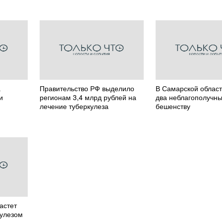
а
Правительство РФ выделило
В Самарской облас
и
регионам 3,4 млрд рублей на
два неблагополучны
лечение туберкулеза
бешенству
астет
кулезом