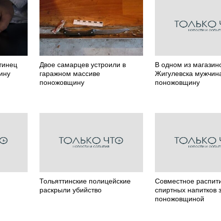
ттинец
Двое самарцев устроили в
В одном из магазин
ину
гаражном массиве
Жигулевска мужчин
поножовщину
поножовщину
Тольяттинские полицейские
Совместное распит
раскрыли убийство
спиртных напитков 
поножовщиной