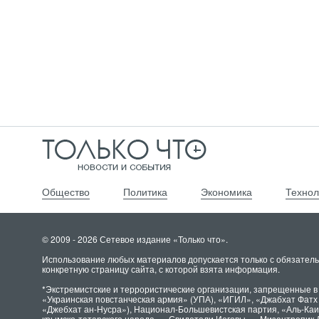
Общество
Политика
Экономика
Технол
© 2009 - 2026 Сетевое издание «Только что».
Использование любых материалов допускается только с обязатель
конкретную страницу сайта, с которой взята информация.
*Экстремистские и террористические организации, запрещенные в
«Украинская повстанческая армия» (УПА), «ИГИЛ», «Джабхат Фат
«Джебхат ан-Нусра»), Национал-Большевистская партия, «Аль-Ка
крымско-татарского народа», «Свидетели Иеговы», «Мизантропик 