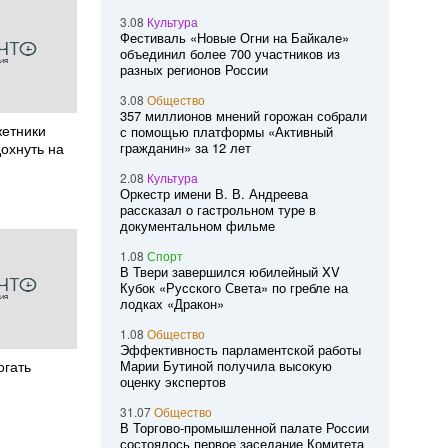
3.08
Культура
Фестиваль «Новые Огни на Байкале»
объединил более 700 участников из
разных регионов России
3.08
Общество
357 миллионов мнений горожан собрали
жетники
с помощью платформы «Активный
дохнуть на
гражданин» за 12 лет
2.08
Культура
Оркестр имени В. В. Андреева
рассказал о гастрольном туре в
документальном фильме
1.08
Спорт
В Твери завершился юбилейный XV
Кубок «Русского Света» по гребле на
лодках «Дракон»
1.08
Общество
Эффективность парламентской работы
огать
Марии Бутиной получила высокую
оценку экспертов
31.07
Общество
В Торгово-промышленной палате России
состоялось первое заседание Комитета