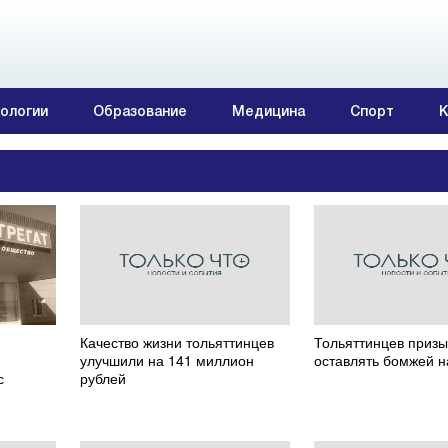
ологии
Образование
Медицина
Спорт
К
Качество жизни тольяттинцев
Тольяттинцев приз
улучшили на 141 миллион
оставлять бомжей н
с
рублей