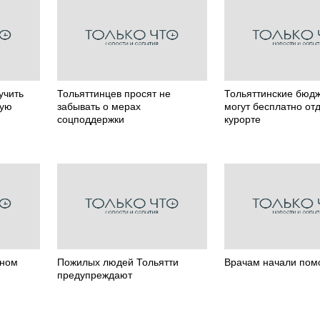
учить
Тольяттинцев просят не
Тольяттинские бюд
кую
забывать о мерах
могут бесплатно от
соцподдержки
курорте
оном
Пожилых людей Тольятти
Врачам начали пом
предупреждают