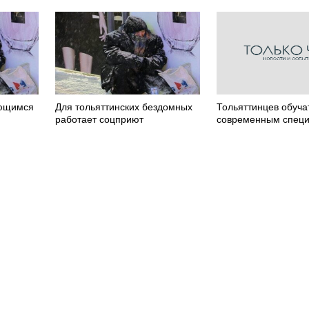
ающимся
Для тольяттинских бездомных
Тольяттинцев обуча
работает соцприют
современным спец