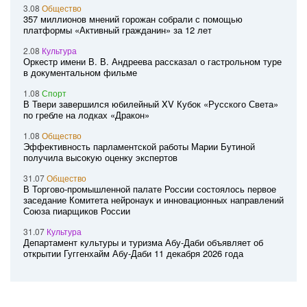
3.08
Общество
357 миллионов мнений горожан собрали с помощью
платформы «Активный гражданин» за 12 лет
2.08
Культура
Оркестр имени В. В. Андреева рассказал о гастрольном туре
в документальном фильме
1.08
Спорт
В Твери завершился юбилейный XV Кубок «Русского Света»
по гребле на лодках «Дракон»
1.08
Общество
Эффективность парламентской работы Марии Бутиной
получила высокую оценку экспертов
31.07
Общество
В Торгово-промышленной палате России состоялось первое
заседание Комитета нейронаук и инновационных направлений
Союза пиарщиков России
31.07
Культура
Департамент культуры и туризма Абу-Даби объявляет об
открытии Гуггенхайм Абу-Даби 11 декабря 2026 года