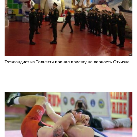
Тхэквондист из Тольятти принял присягу на верность Отчизне