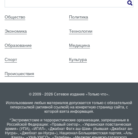
Общество
Политика
Экономика
Технологии
Образование
Медицина
Спорт
Культура
Происшествия
© 2009 - 2026 Сетевое издание «Только что».
Использование любых материалов допускается только с обязательной
гиперссылкой (активной ссылкой) на конкретную страницу сайта, с
которой взята информация.
*Экстремистские и террористические организации, запрещенные в
Российской Федерации: «Правый сектор», «Украинская повстанческая
армия» (УПА), «ИГИЛ», «Джабхат Фатх аш-Шам» (бывшая «Джабхат ан-
Нусра», «Джебхат ан-Нусра»), Национал-Большевистская партия, «Аль-
Каида», «УНА-УНСО», «Талибан», «Меджлис крымско-татарского