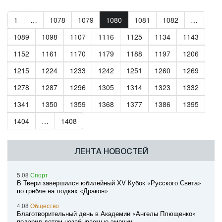
1
…
1078
1079
1080
1081
1082
…
1089
1098
1107
1116
1125
1134
1143
1152
1161
1170
1179
1188
1197
1206
1215
1224
1233
1242
1251
1260
1269
1278
1287
1296
1305
1314
1323
1332
1341
1350
1359
1368
1377
1386
1395
1404
…
1408
ЛЕНТА НОВОСТЕЙ
5.08
Спорт
В Твери завершился юбилейный XV Кубок «Русского Света»
по гребле на лодках «Дракон»
4.08
Общество
Благотворительный день в Академии «Ангелы Плющенко»
подарил детям незабываемые эмоции