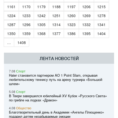
1161
1170
1179
1188
1197
1206
1215
1224
1233
1242
1251
1260
1269
1278
1287
1296
1305
1314
1323
1332
1341
1350
1359
1368
1377
1386
1395
1404
…
1408
ЛЕНТА НОВОСТЕЙ
7.08
Спорт
Haier становится партнером AO 1 Point Slam, открывая
любительскому теннису путь на арену турнира «Большой
шлем»
5.08
Спорт
В Твери завершился юбилейный XV Кубок «Русского Света»
по гребле на лодках «Дракон»
4.08
Общество
Благотворительный день в Академии «Ангелы Плющенко»
подарил детям незабываемые эмоции