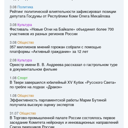
3.08
Политика
Рейтинг политической влиятельности зафиксировал позиции
депутата Госдумы от Республики Коми Олега Михайлова
3.08
Культура
Фестиваль «Новые Огни на Байкале» объединил более 700
участников из разных регионов России
3.08
Общество
357 миллионов мнений горожан собрали с помощью
платформы «Активный гражданин» за 12 лет
2.08
Культура
Оркестр имени В. В. Андреева рассказал о гастрольном туре
в документальном фильме
1.08
Спорт
В Твери завершился юбилейный XV Кубок «Русского Света»
по гребле на лодках «Дракон»
1.08
Общество
Эффективность парламентской работы Марии Бутиной
получила высокую оценку экспертов
31.07
Общество
В Торгово-промышленной палате России состоялось первое
заседание Комитета нейронаук и инновационных направлений
Союза пиарщиков России