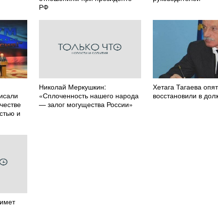
РФ
Николай Меркушкин:
Хетага Тагаева опя
исали
«Сплоченность нашего народа
восстановили в дол
честве
— залог могущества России»
стью и
римет