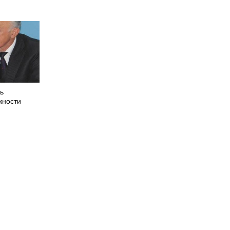
ть
жности