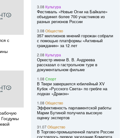
3.08
Культура
Фестиваль «Новые Огни на Байкале»
объединил более 700 участников из
разных регионов России
3.08
Общество
357 миллионов мнений горожан собрали
лся с
с помощью платформы «Активный
гражданин» за 12 лет
щины
2.08
Культура
Оркестр имени В. В. Андреева
рассказал о гастрольном туре в
документальном фильме
1.08
Спорт
В Твери завершился юбилейный XV
Кубок «Русского Света» по гребле на
лодках «Дракон»
1.08
Общество
Эффективность парламентской работы
 рабочую
Марии Бутиной получила высокую
оценку экспертов
м Госдумы
чевой
31.07
Общество
В Торгово-промышленной палате России
состоялось первое заседание Комитета