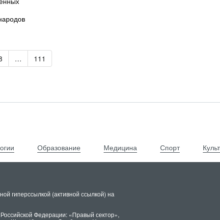
щенных
народов
ва
8
…
111
огии
Образование
Медицина
Спорт
Куль
ной гиперссылкой (активной ссылкой) на
 Российской Федерации: «Правый сектор»,