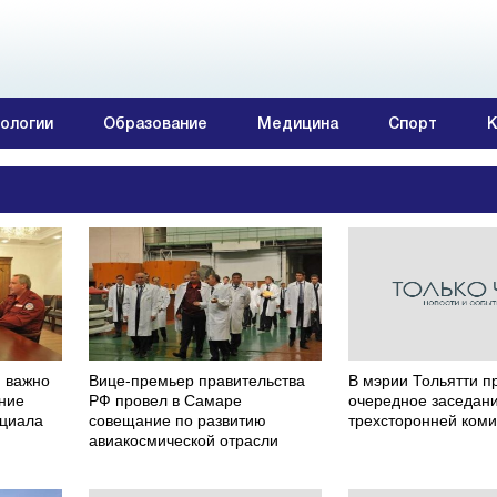
ологии
Образование
Медицина
Спорт
К
м важно
Вице-премьер правительства
В мэрии Тольятти 
ние
РФ провел в Самаре
очередное заседан
нциала
совещание по развитию
трехсторонней ком
авиакосмической отрасли