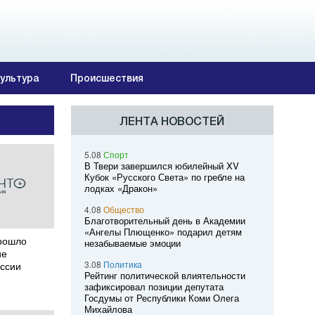
ультура
Происшествия
ЛЕНТА НОВОСТЕЙ
5.08
Спорт
В Твери завершился юбилейный XV
Кубок «Русского Света» по гребле на
лодках «Дракон»
4.08
Общество
Благотворительный день в Академии
«Ангелы Плющенко» подарил детям
прошло
незабываемые эмоции
ие
3.08
Политика
иссии
Рейтинг политической влиятельности
зафиксировал позиции депутата
Госдумы от Республики Коми Олега
Михайлова