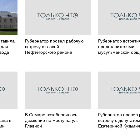
ставила
Губернатор провел рабочую
Губернатор встрети
 для
встречу с главой
представителями
вода
Нефтегорского района
мусульманской об
В Самаре возобновилось
Губернатор провел
ана в
движение по мосту на ул.
встречу с депутато
ими
Главной
Екатериной Кузьми