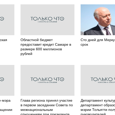
йская
Областной бюджет
Сто дней для Мерк
предоставит кредит Самаре в
срок
размере 600 миллионов
рублей
е-мэра
Глава региона принял участие
Департамент культу
в первом заседании Совета по
департамент образ
ращении
межнациональным
мэрии Тольятти пол
отношениям при президенте
руководителей