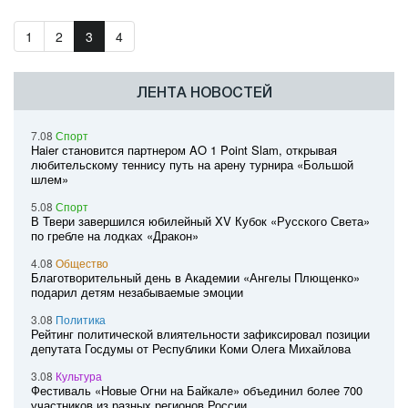
1
2
3
4
ЛЕНТА НОВОСТЕЙ
7.08
Спорт
Haier становится партнером AO 1 Point Slam, открывая
любительскому теннису путь на арену турнира «Большой
шлем»
5.08
Спорт
В Твери завершился юбилейный XV Кубок «Русского Света»
по гребле на лодках «Дракон»
4.08
Общество
Благотворительный день в Академии «Ангелы Плющенко»
подарил детям незабываемые эмоции
3.08
Политика
Рейтинг политической влиятельности зафиксировал позиции
депутата Госдумы от Республики Коми Олега Михайлова
3.08
Культура
Фестиваль «Новые Огни на Байкале» объединил более 700
участников из разных регионов России