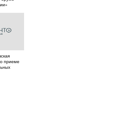
ции»
вская
 о приеме
льных