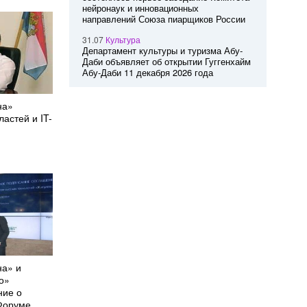
нейронаук и инновационных
направлений Союза пиарщиков России
31.07
Культура
Департамент культуры и туризма Абу-
Даби объявляет об открытии Гуггенхайм
Абу-Даби 11 декабря 2026 года
на»
ластей и IT-
на» и
о»
ние о
 Форуме