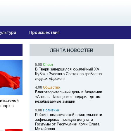
ультура
Происшествия
ЛЕНТА НОВОСТЕЙ
5.08
Спорт
В Твери завершился юбилейный XV
Кубок «Русского Света» по гребле на
лодках «Дракон»
4.08
Общество
Благотворительный день в Академии
«Ангелы Плющенко» подарил детям
нимателей
незабываемые эмоции
опарк в
3.08
Политика
Рейтинг политической влиятельности
зафиксировал позиции депутата
Госдумы от Республики Коми Олега
Михайлова