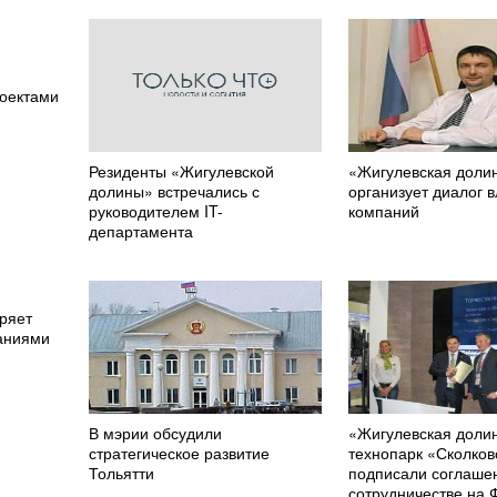
»
оектами
Резиденты «Жигулевской
«Жигулевская доли
долины» встречались с
организует диалог в
руководителем IT-
компаний
департамента
ряет
паниями
В мэрии обсудили
«Жигулевская доли
стратегическое развитие
технопарк «Сколков
Тольятти
подписали соглаше
сотрудничестве на