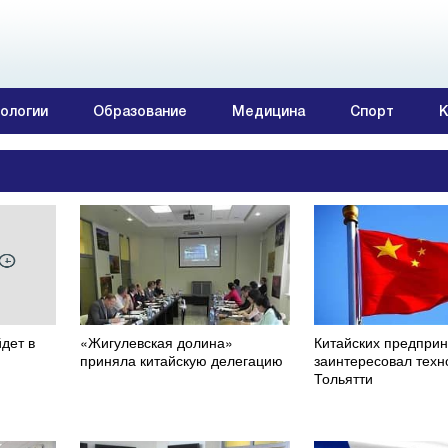
ологии
Образование
Медицина
Спорт
К
дет в
«Жигулевская долина»
Китайских предпри
приняла китайскую делегацию
заинтересовал техн
Тольятти