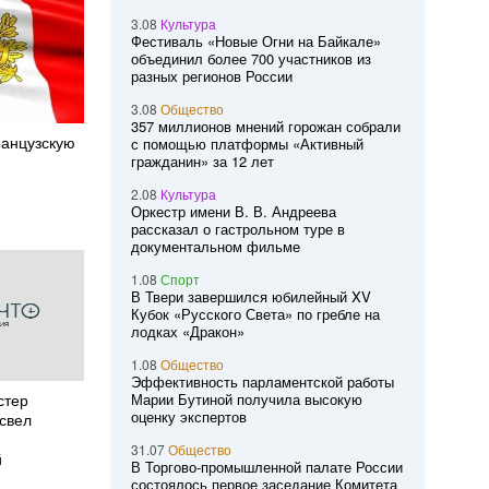
3.08
Культура
Фестиваль «Новые Огни на Байкале»
объединил более 700 участников из
разных регионов России
3.08
Общество
357 миллионов мнений горожан собрали
ранцузскую
с помощью платформы «Активный
гражданин» за 12 лет
2.08
Культура
Оркестр имени В. В. Андреева
рассказал о гастрольном туре в
документальном фильме
1.08
Спорт
В Твери завершился юбилейный XV
Кубок «Русского Света» по гребле на
лодках «Дракон»
1.08
Общество
Эффективность парламентской работы
стер
Марии Бутиной получила высокую
оценку экспертов
свел
31.07
Общество
й
В Торгово-промышленной палате России
состоялось первое заседание Комитета